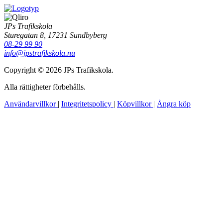
JPs Trafikskola
Sturegatan 8, 17231 Sundbyberg
08-29 99 90
info@jpstrafikskola.nu
Copyright © 2026 JPs Trafikskola.
Alla rättigheter förbehålls.
Användarvillkor
|
Integritetspolicy
|
Köpvillkor
|
Ångra köp