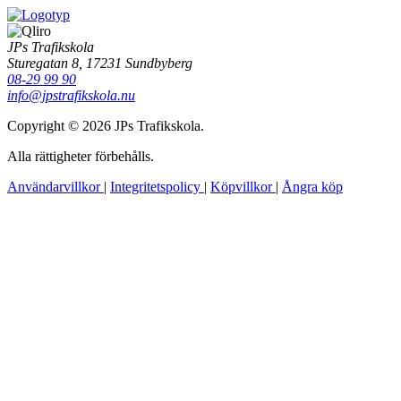
JPs Trafikskola
Sturegatan 8, 17231 Sundbyberg
08-29 99 90
info@jpstrafikskola.nu
Copyright © 2026 JPs Trafikskola.
Alla rättigheter förbehålls.
Användarvillkor
|
Integritetspolicy
|
Köpvillkor
|
Ångra köp