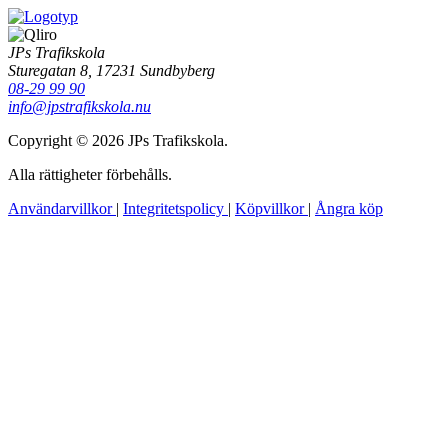
JPs Trafikskola
Sturegatan 8, 17231 Sundbyberg
08-29 99 90
info@jpstrafikskola.nu
Copyright © 2026 JPs Trafikskola.
Alla rättigheter förbehålls.
Användarvillkor
|
Integritetspolicy
|
Köpvillkor
|
Ångra köp